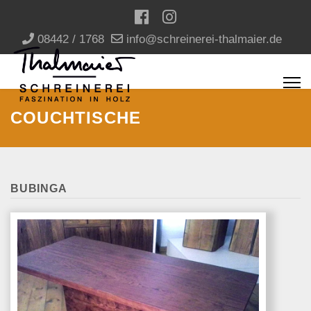
08442 / 1768
info@schreinerei-thalmaier.de
COUCHTISCHE
BUBINGA